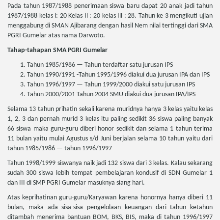
Pada tahun 1987/1988 penerimaan siswa baru dapat 20 anak jadi tahun
1987/1988 kelas l: 20 Kelas Il : 20 kelas Ill : 28. Tahun ke 3 mengikuti ujian
menggabung di SMAN Ajibarang dengan hasil Nem nilai tertinggi dari SMA
PGRI Gumelar atas nama Darwoto.
Tahap-tahapan SMA PGRI Gumelar
Tahun 1985/1986 — Tahun terdaftar satu jurusan IPS
Tahun 1990/1991 -Tahun 1995/1996 diakui dua jurusan IPA dan IPS
Tahun 1996/1997 — Tahun 1999/2000 diakui satu jurusan IPS
Tahun 2000/2001 Tahun 2004 SMU diakui dua jurusan IPA/IPS
Selama 13 tahun prihatin sekali karena muridnya hanya 3 kelas yaitu kelas
1, 2, 3 dan pernah murid 3 kelas itu paling sedikit 36 siswa paling banyak
66 siswa maka guru-guru diberi honor sedikit dan selama 1 tahun terima
11 bulan yaitu mulai Agustus s/d Juni berjalan selama 10 tahun yaitu dari
tahun 1985/1986 — tahun 1996/1997
Tahun 1998/1999 siswanya naik jadi 132 siswa dari 3 kelas. Kalau sekarang
sudah 300 siswa lebih tempat pembelajaran kondusif di SDN Gumelar 1
dan III di SMP PGRI Gumelar masuknya siang hari.
Atas keprihatinan guru-guru/Karyawan karena honornya hanya diberi 11
bulan, maka ada sisa-sisa pengelolaan keuangan dari tahun ketahun
ditambah menerima bantuan BOM, BKS, BIS, maka di tahun 1996/1997