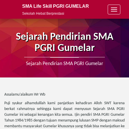
SMA Life Skill PGRI GUMELAR
T
Sekolah Hebat Berprestasi
o
g
g
l
Sejarah Pendirian SMA
e
n
PGRI Gumelar
a
v
i
Sejarah Pendirian SMA PGRI Gumelar
g
a
t
i
o
Assalamu’alaikum Wr Wb
n
Puji syukur alhamdulílah kami panjatkan kehadiran Alloh SWT karena
berkat rahmatnya sehingga kami dapat menyusun Sejarah SMA PGRI
Gumelar ini sebagai kenangan kita semua. Ijin pendiri SMA PGRI Gumelar
Tahun 1984/1985 dengan tujuan menampung lulusan SMP dengan maksud
membantu masyarakat Gumelar khususnya yang tidak bisa melanjutkan ke