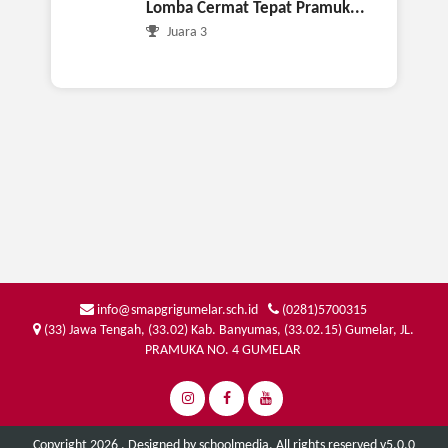
Lomba Cermat Tepat Pramuk...
Juara 3
info@smapgrigumelar.sch.id
(0281)5700315
(33) Jawa Tengah, (33.02) Kab. Banyumas, (33.02.15) Gumelar, JL.
PRAMUKA NO. 4 GUMELAR
Copyright 2026 . Designed by
schoolmedia
. All rights reserved v5.0.0