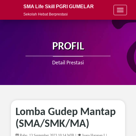
SMA Life Skill PGRI GUMELAR
T
Sekolah Hebat Berprestasi
o
g
g
l
e
PROFIL
n
a
v
Detail Prestasi
i
g
a
t
i
o
n
Lomba Gudep Mantap
(SMA/SMK/MA)
Rabu, 13 September 2023 10:14 WIB
Juara Harapan I
|
|