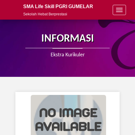
SMA Life Skill PGRI GUMELAR
T
Sekolah Hebat Berprestasi
o
g
g
l
INFORMASI
e
n
a
Ekstra Kurikuler
v
i
g
a
t
i
o
n