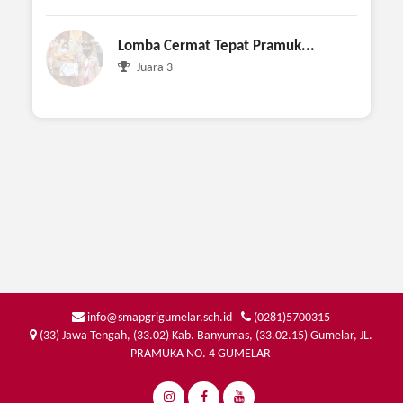
Lomba Cermat Tepat Pramuk...
Juara 3
info@smapgrigumelar.sch.id
(0281)5700315
(33) Jawa Tengah, (33.02) Kab. Banyumas, (33.02.15) Gumelar, JL.
PRAMUKA NO. 4 GUMELAR