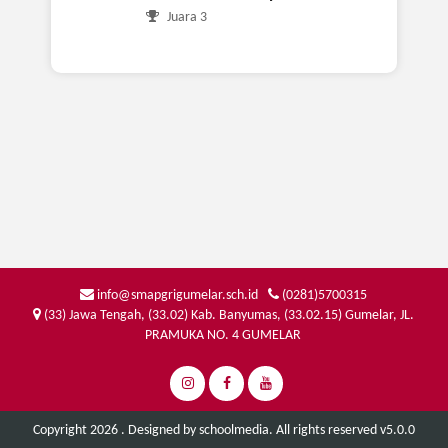
Lomba Cermat Tepat Pramuk...
Juara 3
info@smapgrigumelar.sch.id
(0281)5700315
(33) Jawa Tengah, (33.02) Kab. Banyumas, (33.02.15) Gumelar, JL.
PRAMUKA NO. 4 GUMELAR